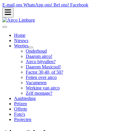
E-mail ons
WhatsApp ons!
Bel ons!
Facebook
Home
Nieuws
Weetjes
Onderhoud
Daarom airco!
Airco bijvullen?
Daarom Maxicool!
Factor 30,40, of 50?
Feiten over airco
Vacumeren
Werking van airco
Zelf montage?
Aanbieding
Prijzen
Offerte
Foto's
Projecten