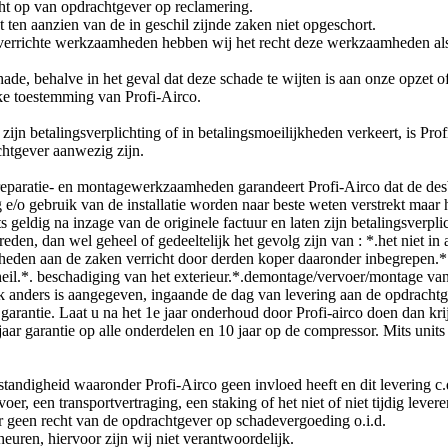
cht op van opdrachtgever op reclamering.
 ten aanzien van de in geschil zijnde zaken niet opgeschort.
errichte werkzaamheden hebben wij het recht deze werkzaamheden alsnog
hade, behalve in het geval dat deze schade te wijten is aan onze opzet
jke toestemming van Profi-Airco.
ijn betalingsverplichting of in betalingsmoeilijkheden verkeert, is Pro
htgever aanwezig zijn.
en reparatie- en montagewerkzaamheden garandeert Profi-Airco dat de 
/o gebruik van de installatie worden naar beste weten verstrekt maar he
 geldig na inzage van de originele factuur en laten zijn betalingsverpli
treden, dan wel geheel of gedeeltelijk het gevolg zijn van : *.het niet
mheden aan de zaken verricht door derden koper daaronder inbegrepen.*
eil.*. beschadiging van het exterieur.*.demontage/vervoer/montage va
ijk anders is aangegeven, ingaande de dag van levering aan de opdracht
garantie. Laat u na het 1e jaar onderhoud door Profi-airco doen dan krijg
ar garantie op alle onderdelen en 10 jaar op de compressor. Mits units
tandigheid waaronder Profi-Airco geen invloed heeft en dit levering c.
voer, een transportvertraging, een staking of het niet of niet tijdig leve
 er geen recht van de opdrachtgever op schadevergoeding o.i.d.
uren, hiervoor zijn wij niet verantwoordelijk.