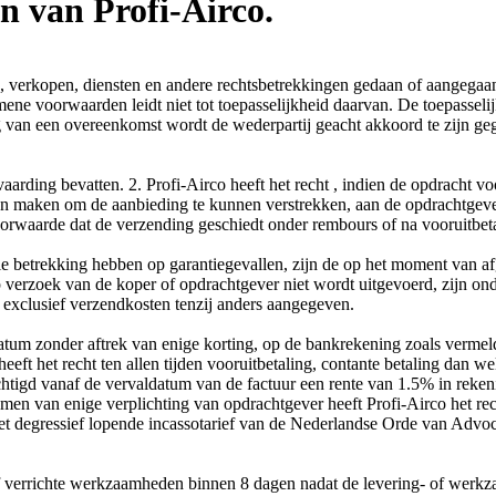
 van Profi-Airco.
, verkopen, diensten en andere rechtsbetrekkingen gedaan of aangegaan
ene voorwaarden leidt niet tot toepasselijkheid daarvan. De toepassel
g van een overeenkomst wordt de wederpartij geacht akkoord te zijn 
anvaarding bevatten. 2. Profi-Airco heeft het recht , indien de opdracht
ten maken om de aanbieding te kunnen verstrekken, aan de opdrachtgever 
voorwaarde dat de verzending geschiedt onder rembours of na vooruitbet
betrekking hebben op garantiegevallen, zijn de op het moment van afg
 op verzoek van de koper of opdrachtgever niet wordt uitgevoerd, zijn 
h exclusief verzendkosten tenzij anders aangegeven.
atum zonder aftrek van enige korting, op de bankrekening zoals vermeld
ft het recht ten allen tijden vooruitbetaling, contante betaling dan wel
chtigd vanaf de vervaldatum van de factuur een rente van 1.5% in reke
komen van enige verplichting van opdrachtgever heeft Profi-Airco het re
t degressief lopende incassotarief van de Nederlandse Orde van Advoc
 verrichte werkzaamheden binnen 8 dagen nadat de levering- of werkzaa