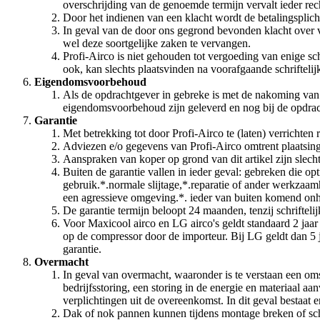
overschrijding van de genoemde termijn vervalt ieder re
Door het indienen van een klacht wordt de betalingsplicht
In geval van de door ons gegrond bevonden klacht over v
wel deze soortgelijke zaken te vervangen.
Profi-Airco is niet gehouden tot vergoeding van enige sc
ook, kan slechts plaatsvinden na voorafgaande schrifteli
Eigendomsvoorbehoud
Als de opdrachtgever in gebreke is met de nakoming van z
eigendomsvoorbehoud zijn geleverd en nog bij de opdrac
Garantie
Met betrekking tot door Profi-Airco te (laten) verricht
Adviezen e/o gegevens van Profi-Airco omtrent plaatsing e
Aanspraken van koper op grond van dit artikel zijn slechts
Buiten de garantie vallen in ieder geval: gebreken die op
gebruik.*.normale slijtage,*.reparatie of ander werkzaa
een agressieve omgeving.*. ieder van buiten komend onh
De garantie termijn beloopt 24 maanden, tenzij schriftel
Voor Maxicool airco en LG airco's geldt standaard 2 jaar 
op de compressor door de importeur. Bij LG geldt dan 5 ja
garantie.
Overmacht
In geval van overmacht, waaronder is te verstaan een oms
bedrijfsstoring, een storing in de energie en materiaal aan
verplichtingen uit de overeenkomst. In dit geval bestaat
Dak of nok pannen kunnen tijdens montage breken of sche