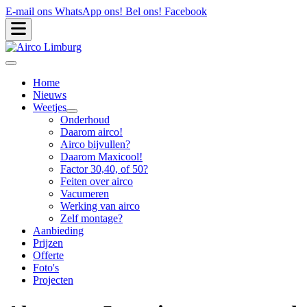
E-mail ons
WhatsApp ons!
Bel ons!
Facebook
Home
Nieuws
Weetjes
Onderhoud
Daarom airco!
Airco bijvullen?
Daarom Maxicool!
Factor 30,40, of 50?
Feiten over airco
Vacumeren
Werking van airco
Zelf montage?
Aanbieding
Prijzen
Offerte
Foto's
Projecten