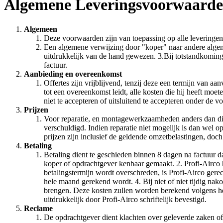
Algemene Leveringsvoorwaarden
Algemeen
Deze voorwaarden zijn van toepassing op alle leveringen
Een algemene verwijzing door "koper" naar andere algem
uitdrukkelijk van de hand gewezen. 3.Bij totstandkomin
factuur.
Aanbieding en overeenkomst
Offertes zijn vrijblijvend, tenzij deze een termijn van a
tot een overeenkomst leidt, alle kosten die hij heeft moe
niet te accepteren of uitsluitend te accepteren onder de 
Prijzen
Voor reparatie, en montagewerkzaamheden anders dan die 
verschuldigd. Indien reparatie niet mogelijk is dan wel
prijzen zijn inclusief de geldende omzetbelastingen, doc
Betaling
Betaling dient te geschieden binnen 8 dagen na factuur d
koper of opdrachtgever kenbaar gemaakt. 2. Profi-Airco hee
betalingstermijn wordt overschreden, is Profi-Airco gere
hele maand gerekend wordt. 4. Bij niet of niet tijdig na
brengen. Deze kosten zullen worden berekend volgens he
uitdrukkelijk door Profi-Airco schriftelijk bevestigd.
Reclame
De opdrachtgever dient klachten over geleverde zaken of