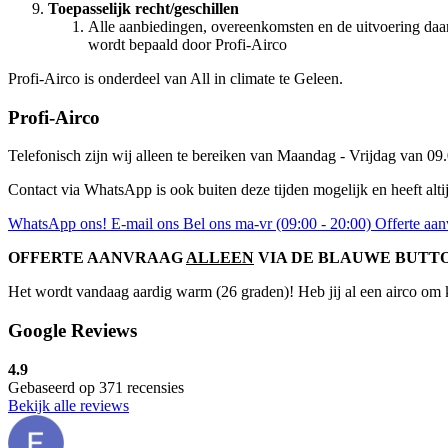
Toepasselijk recht/geschillen
Alle aanbiedingen, overeenkomsten en de uitvoering daa
wordt bepaald door Profi-Airco
Profi-Airco is onderdeel van All in climate te Geleen.
Profi-Airco
Telefonisch zijn wij alleen te bereiken van Maandag - Vrijdag van 09
Contact via WhatsApp is ook buiten deze tijden mogelijk en heeft alti
WhatsApp ons!
E-mail ons
Bel ons ma-vr (09:00 - 20:00)
Offerte aa
OFFERTE AANVRAAG
ALLEEN
VIA DE BLAUWE BUTTO
Het wordt vandaag aardig warm (26 graden)! Heb jij al een airco om k
Google Reviews
4.9
Gebaseerd op 371 recensies
Bekijk alle reviews